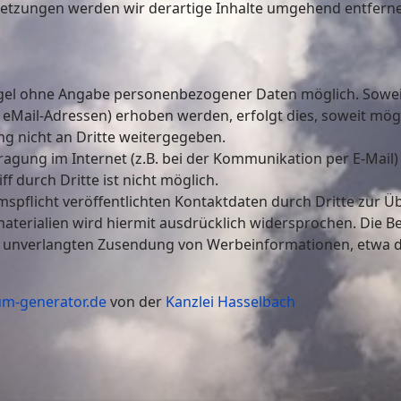
letzungen werden wir derartige Inhalte umgehend entfern
Regel ohne Angabe personenbezogener Daten möglich. Sowe
eMail-Adressen) erhoben werden, erfolgt dies, soweit möglic
g nicht an Dritte weitergegeben.
ragung im Internet (z.B. bei der Kommunikation per E-Mail)
f durch Dritte ist nicht möglich.
flicht veröffentlichten Kontaktdaten durch Dritte zur Ü
erialien wird hiermit ausdrücklich widersprochen. Die Bet
der unverlangten Zusendung von Werbeinformationen, etwa d
m-generator.de
von der
Kanzlei Hasselbach