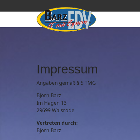
Impressum
Angaben gemäß § 5 TMG
Björn Barz
Im Hagen 13
29699 Walsrode
Vertreten durch:
Björn Barz