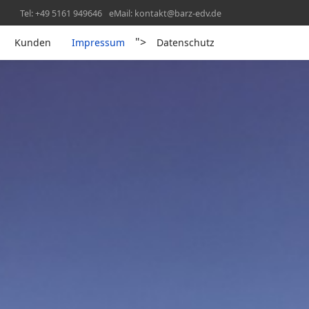
Tel: +49 5161 949646
eMail: kontakt@barz-edv.de
">
Kunden
Impressum
Datenschutz