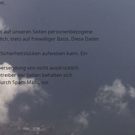
en.
it auf unseren Seiten personenbezogene
h, stets auf freiwilliger Basis. Diese Daten
 Sicherheitslücken aufweisen kann. Ein
bersendung von nicht ausdrücklich
reiber der Seiten behalten sich
urch Spam-Mails, vor.