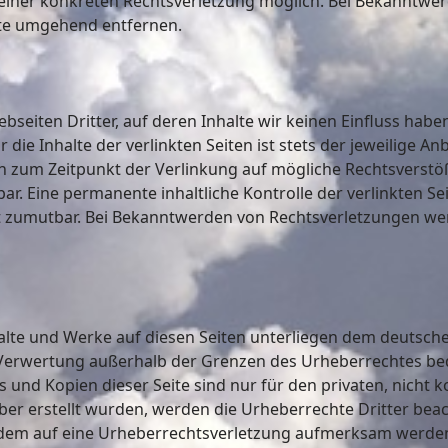
 einer konkreten Rechtsverletzung möglich. Bei Bekanntw
lte umgehend entfernen.
bseiten Dritter, auf deren Inhalte wir keinen Einfluss hab
ie Inhalte der verlinkten Seiten ist stets der jeweilige Anb
en zum Zeitpunkt der Verlinkung auf mögliche Rechtsverstö
r. Eine permanente inhaltliche Kontrolle der verlinkten Se
ht zumutbar. Bei Bekanntwerden von Rechtsverletzungen we
halte und Werke auf diesen Seiten unterliegen dem deutsche
 Verwertung außerhalb der Grenzen des Urheberrechtes be
s und Kopien dieser Seite sind nur für den privaten, nicht
eiber erstellt wurden, werden die Urheberrechte Dritter bea
otzdem auf eine Urheberrechtsverletzung aufmerksam werde