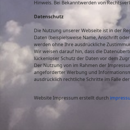
Hinweis. Bei Bekanntwerden von Rechtsver
Datenschutz
Die Nutzung unserer Webseite ist in der 
Daten (beispielsweise Name, Anschrift oder 
werden ohne Ihre ausdrückliche Zustimmun
Wir weisen darauf hin, dass die Datenübert
lückenloser Schutz der Daten vor dem Zugrif
Der Nutzung von im Rahmen der Impressumsp
angeforderter Werbung und Informationsmat
ausdrücklich rechtliche Schritte im Falle 
Website Impressum erstellt durch
impressu