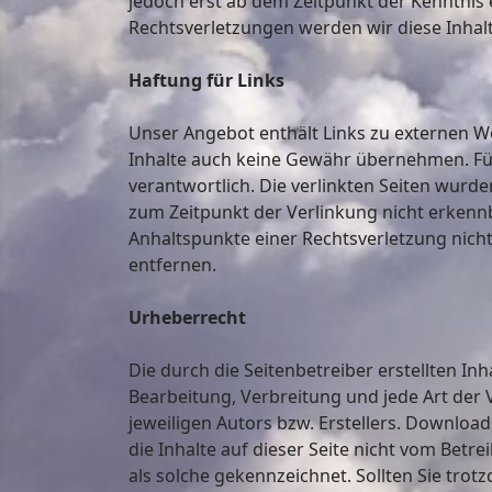
jedoch erst ab dem Zeitpunkt der Kenntnis
Rechtsverletzungen werden wir diese Inha
Haftung für Links
Unser Angebot enthält Links zu externen We
Inhalte auch keine Gewähr übernehmen. Für d
verantwortlich. Die verlinkten Seiten wurd
zum Zeitpunkt der Verlinkung nicht erkennba
Anhaltspunkte einer Rechtsverletzung nic
entfernen.
Urheberrecht
Die durch die Seitenbetreiber erstellten In
Bearbeitung, Verbreitung und jede Art der
jeweiligen Autors bzw. Erstellers. Download
die Inhalte auf dieser Seite nicht vom Betr
als solche gekennzeichnet. Sollten Sie tr